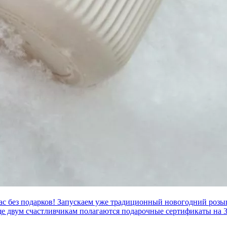
вас без подарков! Запускаем уже традиционный новогодний розы
еще двум счастливчикам полагаются подарочные сертификаты на 3