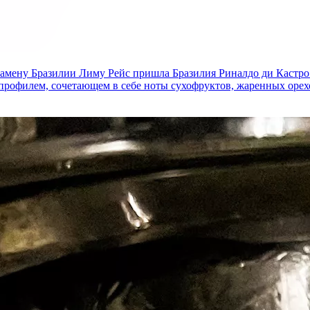
замену Бразилии Лиму Рейс пришла Бразилия Риналдо ди Кастро.
профилем, сочетающем в себе ноты сухофруктов, жаренных орехо