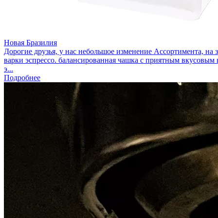
Новая Бразилия
Дорогие друзья, у нас небольшое изменение Ассортимента, на 
варки эспрессо. балансированная чашка с приятным вкусовым 
э...
Подробнее