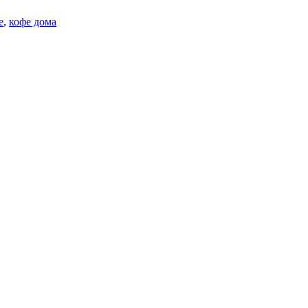
е
,
кофе дома