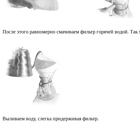
После этого равномерно смачиваем фильтр горячей водой. Так 
Выливаем воду, слегка придерживая фильтр.