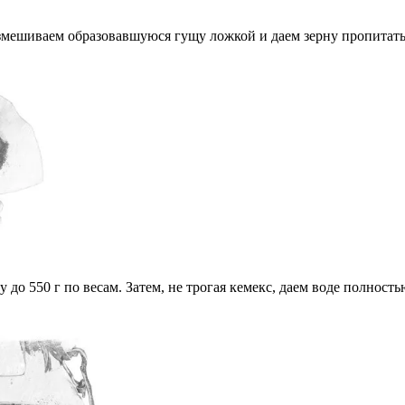
азмешиваем образовавшуюся гущу ложкой и даем зерну пропитатьс
о 550 г по весам. Затем, не трогая кемекс, даем воде полност