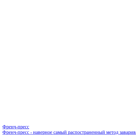
Френч-пресс
Френч-пресс - наверное самый распостраненный метод заварив