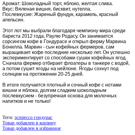
Аромат: Шоколадный торт, яблоко, желтая слива.
Вкус: Вяленая вишня, бисквит, нутелла.
Послевкусие: Жареный фундук, карамель, красный
апельсин.
Этот лот мы выбрали благодаря чемпиону мира среди
бариста 2012 года, Раулю Родасу. Он занимается
сорсингом кофе в Гондурасе и открыл ферму Марвина
Бонилла. Марвин - сын кофейных фермеров, сам
выращивает кофе последние несколько лет. Он успешно
экспериментирует со способами сушки кофейных ягод.
Сначала фермер отбирает флоатеры в танкере с водой,
а потом сушит ягоды на нейлоне. Ягоды сохнут под
солнцем на протяжении 20-25 дней.
В итоге получается плотный и сочный кофе с нотами
вишни и яблока, долгим сладким шоколадным
послевкусием - безупречная основа для молочных
напитков и не только!
Теги:
эспрессо гондурас
Товар добавлен в корзину
Товар добавлен в избранное