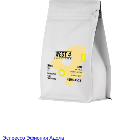
Эспрессо Эфиопия Адола