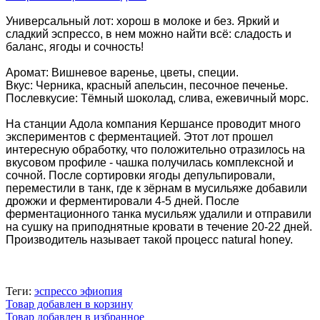
Универсальный лот: хорош в молоке и без. Яркий и
сладкий эспрессо, в нем можно найти всё: сладость и
баланс, ягоды и сочность!
Аромат: Вишневое варенье, цветы, специи.
Вкус: Черника, красный апельсин, песочное печенье.
Послевкусие: Тёмный шоколад, слива, ежевичный морс.
На станции Адола компания Кершансе проводит много
экспериментов с ферментацией. Этот лот прошел
интересную обработку, что положительно отразилось на
вкусовом профиле - чашка получилась комплексной и
сочной. После сортировки ягоды депульпировали,
переместили в танк, где к зёрнам в мусильяже добавили
дрожжи и ферментировали 4-5 дней. После
ферментационного танка мусильяж удалили и отправили
на сушку на приподнятные кровати в течение 20-22 дней.
Производитель называет такой процесс natural honey.
Теги:
эспрессо эфиопия
Товар добавлен в корзину
Товар добавлен в избранное