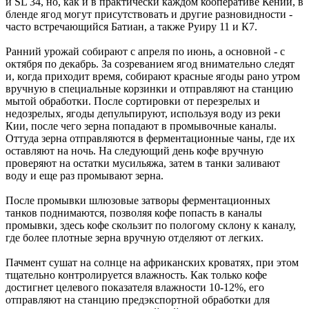
и SL 34, но, как и в практически каждом кооперативе Кении, в
бленде ягод могут присутствовать и другие разновидности -
часто встречающийся Батиан, а также Руиру 11 и К7.
Ранний урожай собирают с апреля по июнь, а основной - с
октября по декабрь. За созреванием ягод внимательно следят
и, когда приходит время, собирают красные ягоды рано утром
вручную в специальные корзинки и отправляют на станцию
мытой обработки. После сортировки от перезрелых и
недозрелых, ягоды депульпируют, используя воду из реки
Кии, после чего зерна попадают в промывочные каналы.
Оттуда зерна отправляются в ферментационные чаны, где их
оставляют на ночь. На следующий день кофе вручную
проверяют на остатки мусильяжа, затем в танки заливают
воду и еще раз промывают зерна.
После промывки шлюзовые затворы ферментационных
танков поднимаются, позволяя кофе попасть в каналы
промывки, здесь кофе скользит по пологому склону к каналу,
где более плотные зерна вручную отделяют от легких.
Пачмент сушат на солнце на африканских кроватях, при этом
тщательно контролируется влажность. Как только кофе
достигнет целевого показателя влажности 10-12%, его
отправляют на станцию предэкспортной обработки для