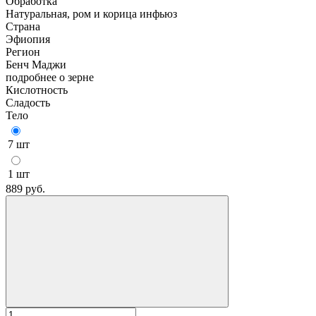
Обработка
Натуральная, ром и корица инфьюз
Страна
Эфиопия
Регион
Бенч Маджи
подробнее о зерне
Кислотность
Сладость
Тело
7 шт
1 шт
889
руб.