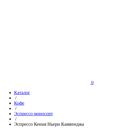
0
Каталог
/
Кофе
/
Эспрессо моносорт
/
Эспрессо Кения Ньери Камвенджа