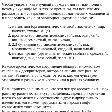
Чтобы увидеть, как научный подход помогает нам понять,
почему вкус кофе меняется со временем, мы попытаемся
рассмотреть 4 совершенно разных ароматических компонента
и проследить, как они эволюционируют во времени:
метантиол (органолептические свойства: чеснок, сыр,
капуста, тухлые яйца)
пропанал (органолептические свойства: эфирный,
винный, землистый, виски, какао)
2,3-бутандион (органолептические свойства:
маслянистый, сливочный, сладкий, ванильный)
метилпиразин (органолептические свойства: ореховый,
шоколадный, арахисовый, зеленый).
Каждое ароматическое соединение обладает множеством
сенсорных дескрипторов, которые напоминают разные
запахи. Различия происходят от того, как мы чувствуем
эти запахи в разных количествах или в разных условиях.
Если принять во внимание, что эти четыре аромата очень по-
разному развиваются внутри кофейных зерен при хранении
и что со временем их соотношение друг к другу сильно
изменится, мы можем предсказать, что аромат кофе
со временем тоже изменится.
Если мы возьмем в качестве отправной точки 100%