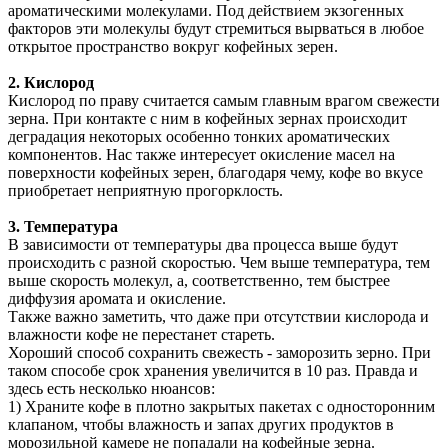
ароматическими молекулами. Под действием экзогенных
факторов эти молекулы будут стремиться вырваться в любое
открытое пространство вокруг кофейных зерен.
2. Кислород
Кислород по праву считается самым главным врагом свежести
зерна. При контакте с ним в кофейных зернах происходит
деградация некоторых особенно тонких ароматических
компонентов. Нас также интересует окисление масел на
поверхности кофейных зерен, благодаря чему, кофе во вкусе
приобретает неприятную прогорклость.
3. Температура
В зависимости от температуры два процесса выше будут
происходить с разной скоростью. Чем выше температура, тем
выше скорость молекул, а, соответственно, тем быстрее
диффузия аромата и окисление.
Также важно заметить, что даже при отсутствии кислорода и
влажности кофе не перестанет стареть.
Хороший способ сохранить свежесть - заморозить зерно. При
таком способе срок хранения увеличится в 10 раз. Правда и
здесь есть несколько нюансов:
1) Храните кофе в плотно закрытых пакетах с односторонним
клапаном, чтобы влажность и запах других продуктов в
морозильной камере не попадали на кофейные зерна.