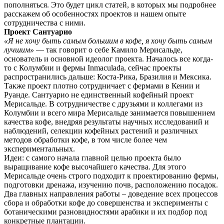
пополняться. Это будет цикл статей, в которых мы подробнее
расскажем об особенностях проектов и нашем опыте
сотрудничества с ними.
Проект Сантуарио
«Я не хочу быть самым большим в кофе, я хочу быть самым
лучшим»
— так говорит о себе Камило Мерисальде,
основатель и основной идеолог проекта. Началось все когда-
то с Колумбии и фермы Inmaculada, сейчас проекты
распространились дальше: Коста-Рика, Бразилия и Мексика.
Также проект плотно сотрудничает с фермами в Кении и
Руанде. Сантуарио не единственный кофейный проект
Мерисальде. В сотрудничестве с друзьями и коллегами из
Колумбии и всего мира Мерисальде занимается повышением
качества кофе, внедряя результаты научных исследований и
наблюдений, селекции кофейных растений и различных
методов обработки кофе, в том числе более чем
экспериментальных.
Идеи: с самого начала главной целью проекта было
выращивание кофе высочайшего качества. Для этого
Мерисальде очень строго подходит к проектированию фермы,
подготовки дренажа, изучению почв, расположению посадок.
Два главных направления работы – доведение всех процессов
сбора и обработки кофе до совершенства и эксперименты с
ботаническими разновидностями арабики и их подбор под
конкретные плантации.