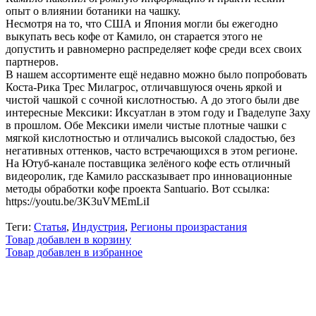
опыт о влиянии ботаники на чашку.
Несмотря на то, что США и Япония могли бы ежегодно
выкупать весь кофе от Камило, он старается этого не
допустить и равномерно распределяет кофе среди всех своих
партнеров.
В нашем ассортименте ещё недавно можно было попробовать
Коста-Рика Трес Милагрос, отличавшуюся очень яркой и
чистой чашкой с сочной кислотностью. А до этого были две
интересные Мексики: Иксуатлан в этом году и Гваделупе Заху
в прошлом. Обе Мексики имели чистые плотные чашки с
мягкой кислотностью и отличались высокой сладостью, без
негативных оттенков, часто встречающихся в этом регионе.
На Ютуб-канале поставщика зелёного кофе есть отличный
видеоролик, где Камило рассказывает про инновационные
методы обработки кофе проекта Santuario. Вот ссылка:
https://youtu.be/3K3uVMEmLiI
Теги:
Статья
,
Индустрия
,
Регионы произрастания
Товар добавлен в корзину
Товар добавлен в избранное