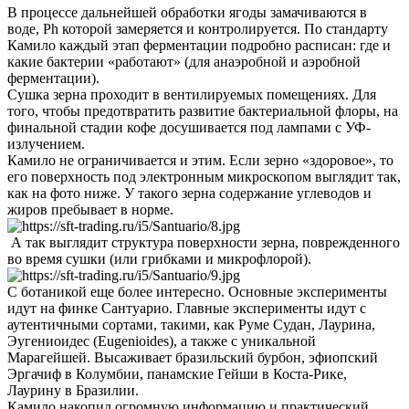
В процессе дальнейшей обработки ягоды замачиваются в
воде, Ph которой замеряется и контролируется. По стандарту
Камило каждый этап ферментации подробно расписан: где и
какие бактерии «работают» (для анаэробной и аэробной
ферментации).
Сушка зерна проходит в вентилируемых помещениях. Для
того, чтобы предотвратить развитие бактериальной флоры, на
финальной стадии кофе досушивается под лампами с УФ-
излучением.
Камило не ограничивается и этим. Если зерно «здоровое», то
его поверхность под электронным микроскопом выглядит так,
как на фото ниже. У такого зерна содержание углеводов и
жиров пребывает в норме.
А так выглядит структура поверхности зерна, поврежденного
во время сушки (или грибками и микрофлорой).
С ботаникой еще более интересно. Основные эксперименты
идут на финке Сантуарио. Главные эксперименты идут с
аутентичными сортами, такими, как Руме Судан, Лаурина,
Эугениоидес (Eugenioides), а также с уникальной
Марагейшей. Высаживает бразильский бурбон, эфиопский
Эргачиф в Колумбии, панамские Гейши в Коста-Рике,
Лаурину в Бразилии.
Камило накопил огромную информацию и практический