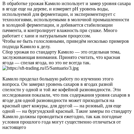
В обработке урожая Камило использует и замер уровня сахара
в ягоде еще на дереве, и измеряет pH уровень воды,
используемой для ферментации, и экспериментирует с
технологиями, используемыми в молочной промышленности
в холодной ферментации, и добивается стабилизации
пачмента, и контролирует влажность при сушке. Много
работает с хани и натуральным процессом.
Чтобы не быть голословными, приведём несколько примеров
подхода Камило к делу.
Сбор урожая по стандарту Камило — это отдельная тема,
заслуживающая внимания. Принято считать, что красная
ягода — спелая ягода, но это не всегда так.
Камило проделал большую работу по изучению этого
вопроса. Он замерял уровень сахаров в ягодах разной
спелости у одной и той же кофейной разновидности. Эти
исследования показали, что пик содержания уровня сахаров в
ягоде для одной разновидности может приходиться на
красный цвет кожуры, для другой — на розовый, для еще
одной — на бургундский красный. Такие замеры по стандарту
Камило должны проводиться ежегодно, так как погодные
условия прошлого года могут существенно отличаться от
настоящего