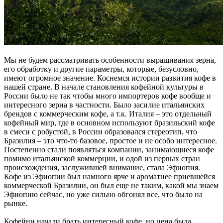
Мы не будем рассматривать особенности выращивания зерна,
его обработку и другие параметры, которые, безусловно,
имеют огромное значение. Коснемся истории развития кофе в
нашей стране. В начале становления кофейной культуры в
России было не так чтобы много импортеров кофе вообще и
интересного зерна в частности. Было засилие итальянских
брендов с коммерческим кофе, а т.к. Италия – это отдельный
кофейный мир, где в основном используют бразильский кофе
в смеси с робустой, в России образовался стереотип, что
Бразилия – это что-то базовое, простое и не особо интересное.
Постепенно стали появляться компании, занимающиеся кофе
помимо итальянской коммерции, и одой из первых стран
происхождения, заслужившей внимание, стала Эфиопия.
Кофе из Эфиопии был намного ярче и ароматнее приевшейся
коммерческой Бразилии, он был еще не таким, какой мы знаем
Эфиопию сейчас, но уже сильно обгонял все, что было на
рынке.
Кофейни начали брать интересный кофе, но цена была