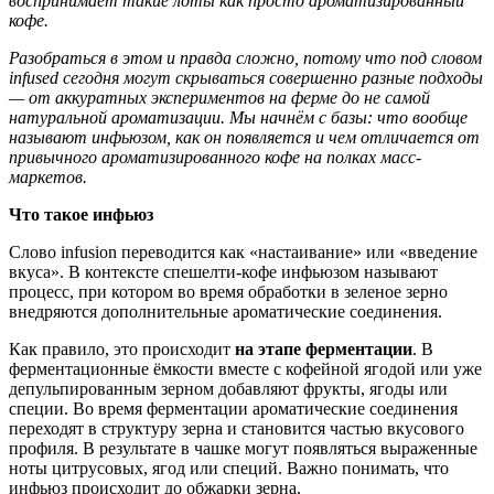
воспринимает такие лоты как просто ароматизированный
кофе.
Разобраться в этом и правда сложно, потому что под словом
infused сегодня могут скрываться совершенно разные подходы
— от аккуратных экспериментов на ферме до не самой
натуральной ароматизации. Мы начнём с базы: что вообще
называют инфьюзом, как он появляется и чем отличается от
привычного ароматизированного кофе на полках масс-
маркетов.
Что такое инфьюз
Слово infusion переводится как «настаивание» или «введение
вкуса». В контексте спешелти-кофе инфьюзом называют
процесс, при котором во время обработки в зеленое зерно
внедряются дополнительные ароматические соединения.
Как правило, это происходит
на этапе ферментации
. В
ферментационные ёмкости вместе с кофейной ягодой или уже
депульпированным зерном добавляют фрукты, ягоды или
специи. Во время ферментации ароматические соединения
переходят в структуру зерна и становится частью вкусового
профиля. В результате в чашке могут появляться выраженные
ноты цитрусовых, ягод или специй. Важно понимать, что
инфьюз происходит до обжарки зерна.