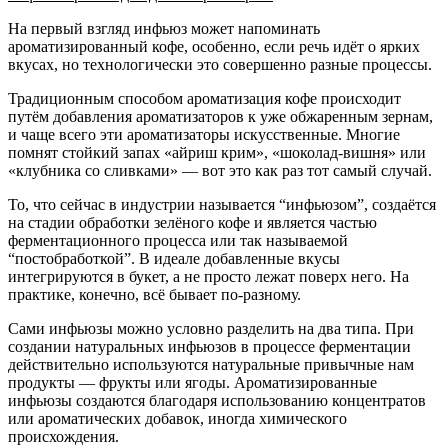
На первый взгляд инфьюз может напоминать
ароматизированный кофе, особенно, если речь идёт о ярких
вкусах, но технологически это совершенно разные процессы.
Традиционным способом ароматизация кофе происходит
путём добавления ароматизаторов к уже обжаренным зернам,
и чаще всего эти ароматизаторы искусственные. Многие
помнят стойкий запах «айриш крим», «шоколад-вишня» или
«клубника со сливками» — вот это как раз тот самый случай.
То, что сейчас в индустрии называется “инфьюзом”, создаётся
на стадии обработки зелёного кофе и является частью
ферментационного процесса или так называемой
“постобработкой”. В идеале добавленные вкусы
интегрируются в букет, а не просто лежат поверх него. На
практике, конечно, всё бывает по-разному.
Сами инфьюзы можно условно разделить на два типа. При
создании натуральных инфьюзов в процессе ферментации
действительно используются натуральные привычные нам
продукты — фрукты или ягоды. Ароматизированные
инфьюзы создаются благодаря использованию концентратов
или ароматических добавок, иногда химического
происхождения.