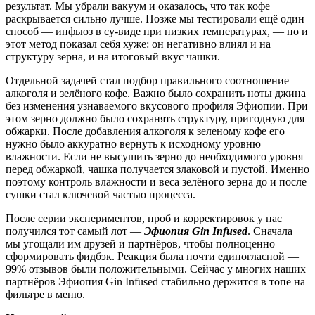
результат. Мы убрали вакуум и оказалось, что так кофе
раскрывается сильно лучше. Позже мы тестировали ещё один
способ — инфьюз в су-виде при низких температурах, — но и
этот метод показал себя хуже: он негативно влиял и на
структуру зерна, и на итоговый вкус чашки.
Отдельной задачей стал подбор правильного соотношение
алкоголя и зелёного кофе. Важно было сохранить ноты джина
без изменения узнаваемого вкусового профиля Эфиопии. При
этом зерно должно было сохранять структуру, пригодную для
обжарки. После добавления алкоголя к зеленому кофе его
нужно было аккуратно вернуть к исходному уровню
влажности. Если не высушить зерно до необходимого уровня
перед обжаркой, чашка получается злаковой и пустой. Именно
поэтому контроль влажности и веса зелёного зерна до и после
сушки стал ключевой частью процесса.
После серии экспериментов, проб и корректировок у нас
получился тот самый лот —
Эфиопия Gin Infused
. Сначала
мы угощали им друзей и партнёров, чтобы полноценно
сформировать фидбэк. Реакция была почти единогласной —
99% отзывов были положительными. Сейчас у многих наших
партнёров Эфиопия Gin Infused стабильно держится в топе на
фильтре в меню.