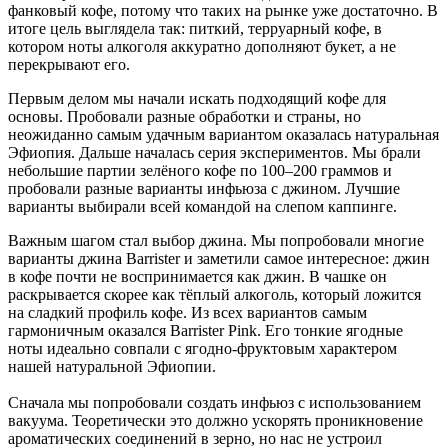
фанковый кофе, потому что таких на рынке уже достаточно. В
итоге цель выглядела так: питкий, терруарный кофе, в
котором ноты алкоголя аккуратно дополняют букет, а не
перекрывают его.
Первым делом мы начали искать подходящий кофе для
основы. Пробовали разные обработки и страны, но
неожиданно самым удачным вариантом оказалась натуральная
Эфиопия. Дальше началась серия экспериментов. Мы брали
небольшие партии зелёного кофе по 100–200 граммов и
пробовали разные варианты инфьюза с джином. Лучшие
варианты выбирали всей командой на слепом каппинге.
Важным шагом стал выбор джина. Мы попробовали многие
варианты джина Barrister и заметили самое интересное: джин
в кофе почти не воспринимается как джин. В чашке он
раскрывается скорее как тёплый алкоголь, который ложится
на сладкий профиль кофе. Из всех вариантов самым
гармоничным оказался Barrister Pink. Его тонкие ягодные
ноты идеально совпали с ягодно-фруктовым характером
нашей натуральной Эфиопии.
Сначала мы попробовали создать инфьюз с использованием
вакуума. Теоретически это должно ускорять проникновение
ароматических соединений в зерно, но нас не устроил