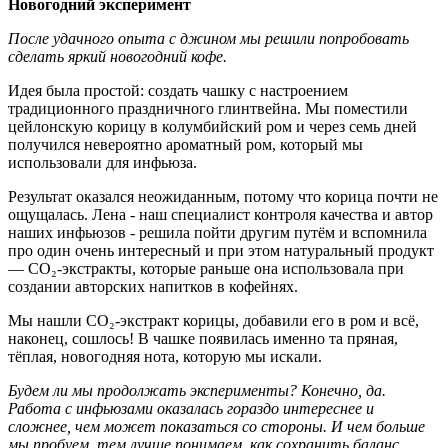
Новогодний эксперимент
После удачного опыта с джином мы решили попробовать
сделать яркий новогодний кофе.
Идея была простой: создать чашку с настроением
традиционного праздничного глинтвейна. Мы поместили
цейлонскую корицу в колумбийский ром и через семь дней
получился невероятно ароматный ром, который мы
использовали для инфьюза.
Результат оказался неожиданным, потому что корица почти не
ощущалась. Лена - наш специалист контроля качества и автор
наших инфьюзов - решила пойти другим путём и вспомнила
про один очень интересный и при этом натуральный продукт
— CO₂-экстракты, которые раньше она использовала при
создании авторских напитков в кофейнях.
Мы нашли CO₂-экстракт корицы, добавили его в ром и всё,
наконец, сошлось! В чашке появилась именно та пряная,
тёплая, новогодняя нота, которую мы искали.
Будем ли мы продолжать эксперименты? Конечно, да.
Работа с инфьюзами оказалась гораздо интереснее и
сложнее, чем может показаться со стороны. И чем больше
мы пробуем, тем лучше понимаем, как сохранить баланс