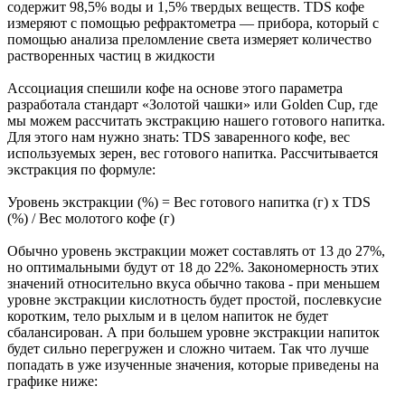
содержит 98,5% воды и 1,5% твердых веществ. TDS кофе
измеряют с помощью рефрактометра — прибора, который с
помощью анализа преломление света измеряет количество
растворенных частиц в жидкости
Ассоциация спешили кофе на основе этого параметра
разработала стандарт «Золотой чашки» или Golden Cup, где
мы можем рассчитать экстракцию нашего готового напитка.
Для этого нам нужно знать: TDS заваренного кофе, вес
используемых зерен, вес готового напитка. Рассчитывается
экстракция по формуле:
Уровень экстракции (%) = Вес готового напитка (г) х TDS
(%) / Вес молотого кофе (г)
Обычно уровень экстракции может составлять от 13 до 27%,
но оптимальными будут от 18 до 22%. Закономерность этих
значений относительно вкуса обычно такова - при меньшем
уровне экстракции кислотность будет простой, послевкусие
коротким, тело рыхлым и в целом напиток не будет
сбалансирован. А при большем уровне экстракции напиток
будет сильно перегружен и сложно читаем. Так что лучше
попадать в уже изученные значения, которые приведены на
графике ниже: