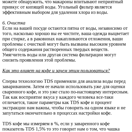
можете обнаружить, что макароны впитывают неприятный
привкус от кипящей воды. Угольный фильтр является
эффективным выбором для удаления хлора из воды.
6. Очистка
Если на вашей посуде остаются пятна от воды, независимо от
того, насколько хорошо вы ее чистите, ваша одежда выцветает
при стирке, а в раковинах накапливаются отложения, ваши
проблемы с очисткой могут быть вызваны высоким уровнем
общего содержания растворенных твердых веществ.
Умягчитель воды или другая система фильтрации могут
снизить проявления этой проблемы.
Как это влияет на кофе и зачем этим пользоваться?
Сперва технологию TDS применяли для анализа воды перед
завариванием. Затем ее начали использовать уже для оценки
сваренного кофе, и это уже стало по-настоящему интересным.
Так как восприятие вкуса у каждого человека все-таки
отличается, такие параметры как TDS кофе и процент
экстракции нам важны, чтобы говорить на одном языке и не
запутаться окончательно в процессах настройки кофе.
TDS кофе мы измеряем в %, если у заваренного кофе
показатель TDS 1,5% то это говорит нам о том, что чашка