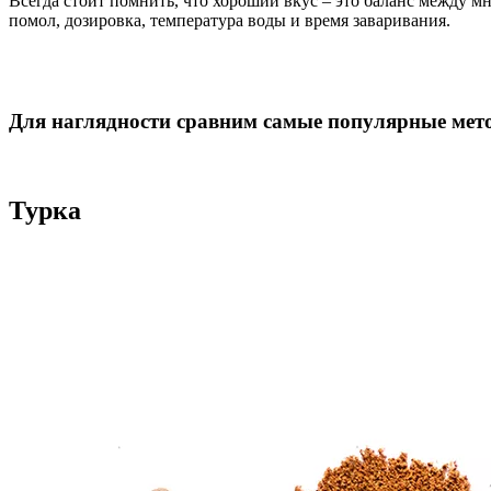
Всегда стоит помнить, что хороший вкус – это баланс между м
помол, дозировка, температура воды и время заваривания.
Для наглядности сравним самые популярные мет
Турка